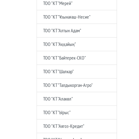
ТОО "КТ "Мерей"
ТОО "КТ "Ұзынағаш-Несие"
ТОО "КТ "Алтын Адам"
ТОО "КТ "Аққайың"
ТОО "КТ "Байтерек-СКО"
ТОО "КТ "Шалкар"
ТОО "КТ "Талдыкорган-Агро"
ТОО "КТ "Алакөл"
ТОО "КТ "Ырыс"
ТОО "КТ "Аягоз-Кредит"