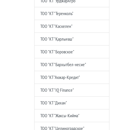
ТОО "КТ "УрджарАгро"
ТОО "КТ "Теренколь"
ТОО "КТ "Каскелен"
ТОО "КТ "Қарлығаш"
ТОО "КТ "Боровское"
ТОО "КТ "Бархытбел-несие"
ТОО "КТ "Акжар-Кредит"
ТОО "КТ "IQ Finance"
ТОО "КТ "Дихан"
ТОО "КТ "Жаксы-Кийма"
ТОО "КТ "Целиноградское"