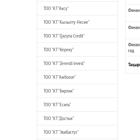
ТОО "КТ "Аксу"
Финанс
ТОО "КТ "Кызылту-Несие"
Финанс
ТОО "КТ "Qazyna Credit"
Финанс
ТОО "КТ "Кереку"
год
ТОО "КТ "Zerendi invest"
Тақыр
ТОО "КТ "Ажболат"
ТОО "КТ "Бирлик"
ТОО "КТ "Есиль"
ТОО "КТ "Достык"
ТОО "КТ "Экибастуз"