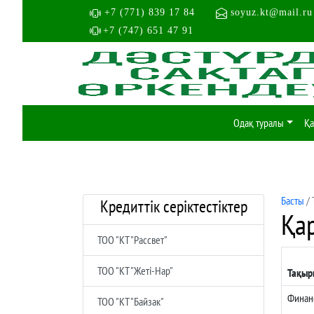
+7 (771) 839 17 84
soyuz.kt@mail.ru
+7 (747) 651 47 91
Одақ туралы
Қа
Басты
/ 
Кредиттік серіктестіктер
Қа
ТОО "КТ "Рассвет"
ТОО "КТ "Жеті-Нар"
Тақыр
Финанс
ТОО "КТ "Байзак"