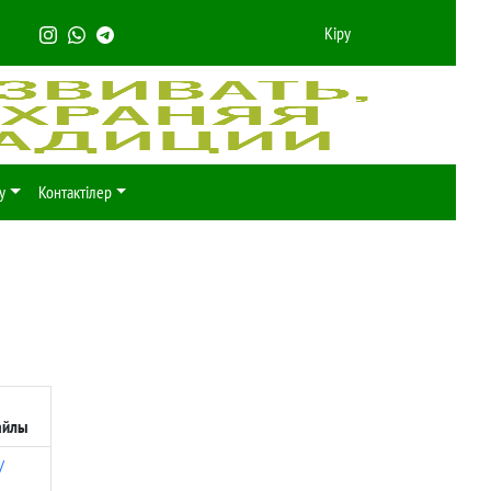
Кіру
у
Контактілер
айлы
/