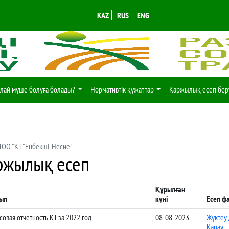
KAZ
RUS
ENG
лай мүше болуға болады?
Нормативтік құжаттар
Қаржылық есеп бер
ТОО "КТ "Еңбекшi-Несие"
ржылық есеп
Құрылған
ып
күні
Есеп ф
овая отчетность КТ за 2022 год
08-08-2023
Жүктеу 
Қарау