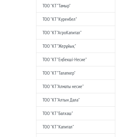
ТОО "КТ "Тамыр"
ТОО "КТ "Куренбел"
ТОО "КТ "АгроКапитал"
ТОО "КТ "Жерұйық"
ТОО "КТ "Еңбекшi-Несие"
ТОО "КТ "Талапкер"
ТОО "КТ "Алматы несие"
ТОО "КТ "Алтын Дала"
ТОО "КТ "Балхаш"
ТОО "КТ "Капитал"