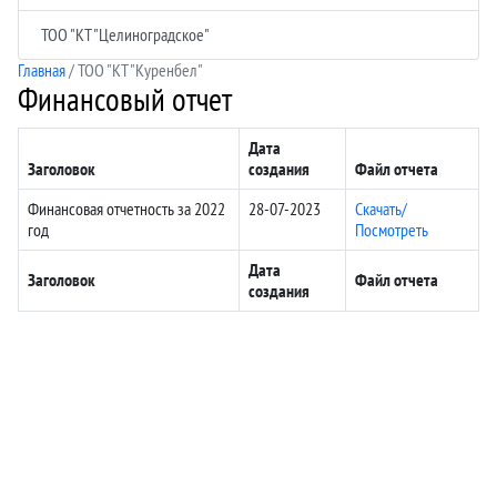
ТОО "КТ "Целиноградское"
Главная
/ ТОО "КТ "Куренбел"
Финансовый отчет
Дата
Заголовок
создания
Файл отчета
Финансовая отчетность за 2022
28-07-2023
Скачать/
год
Посмотреть
Дата
Заголовок
Файл отчета
создания
+7 (771) 839 17 84
г. Астана, пр. Туран, 19/1,
+7 (747) 651 4791
бц Эдем, каб. 302