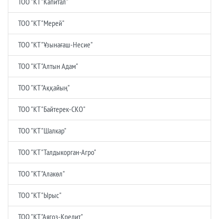
ТОО "КТ "Капитал"
ТОО "КТ "Мерей"
ТОО "КТ "Ұзынағаш-Несие"
ТОО "КТ "Алтын Адам"
ТОО "КТ "Аққайың"
ТОО "КТ "Байтерек-СКО"
ТОО "КТ "Шалкар"
ТОО "КТ "Талдыкорган-Агро"
ТОО "КТ "Алакөл"
ТОО "КТ "Ырыс"
ТОО "КТ "Аягоз-Кредит"