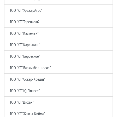
ТОО "КТ "УрджарАгро"
ТОО "КТ "Теренколь"
ТОО "КТ "Каскелен"
ТОО "КТ "Қарлығаш"
ТОО "КТ "Боровское"
ТОО "КТ "Бархытбел-несие"
ТОО "КТ "Акжар-Кредит"
ТОО "КТ "IQ Finance"
ТОО "КТ "Дихан"
ТОО "КТ "Жаксы-Кийма"