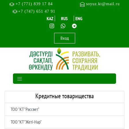
+7 (771) 839 17 84
soyuz.kt@mail.ru
+7 (747) 651 47 91
KAZ
RUS
ENG
Вход
Кредитные товарищества
ТОО "КТ "Рассвет"
ТОО "КТ "Жеті-Нар"