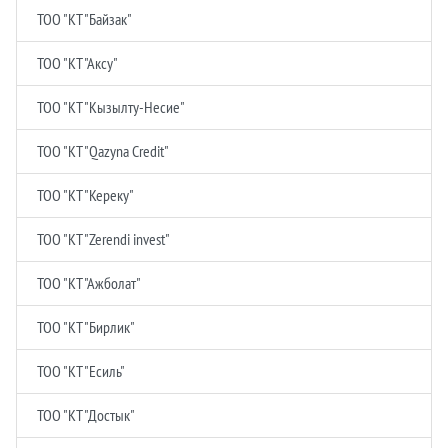
ТОО "КТ "Байзак"
ТОО "КТ "Аксу"
ТОО "КТ "Кызылту-Несие"
ТОО "КТ "Qazyna Credit"
ТОО "КТ "Кереку"
ТОО "КТ "Zerendi invest"
ТОО "КТ "Ажболат"
ТОО "КТ "Бирлик"
ТОО "КТ "Есиль"
ТОО "КТ "Достык"