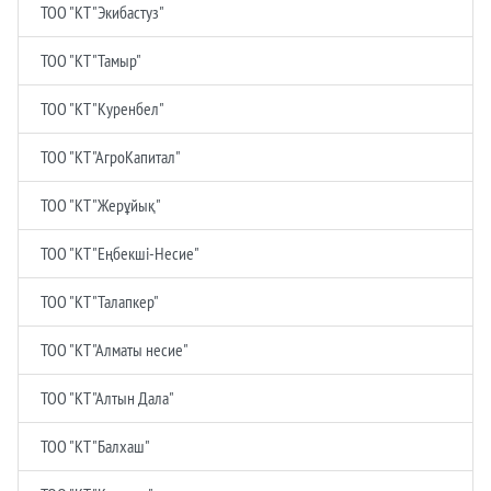
ТОО "КТ "Экибастуз"
ТОО "КТ "Тамыр"
ТОО "КТ "Куренбел"
ТОО "КТ "АгроКапитал"
ТОО "КТ "Жерұйық"
ТОО "КТ "Еңбекшi-Несие"
ТОО "КТ "Талапкер"
ТОО "КТ "Алматы несие"
ТОО "КТ "Алтын Дала"
ТОО "КТ "Балхаш"