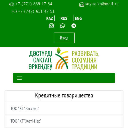
+7 (771) 839 17 84
soyuz.kt@mail.ru
+7 (747) 651 47 91
KAZ
RUS
ENG
Вход
Кредитные товарищества
ТОО "КТ "Рассвет"
ТОО "КТ "Жеті-Нар"