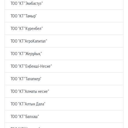
ТОО "КТ "Экибастуз"
ТОО "КТ "Тамыр"
ТОО "КТ "Куренбел"
ТОО "КТ "АгроКапитал"
ТОО "КТ "Жерұйық"
ТОО "КТ "Еңбекшi-Несие"
ТОО "КТ "Талапкер"
ТОО "КТ "Алматы несие"
ТОО "КТ "Алтын Дала"
ТОО "КТ "Балхаш"