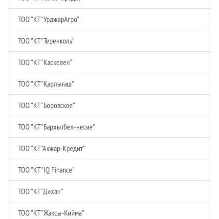
ТОО "КТ "УрджарАгро"
ТОО "КТ "Теренколь"
ТОО "КТ "Каскелен"
ТОО "КТ "Қарлығаш"
ТОО "КТ "Боровское"
ТОО "КТ "Бархытбел-несие"
ТОО "КТ "Акжар-Кредит"
ТОО "КТ "IQ Finance"
ТОО "КТ "Дихан"
ТОО "КТ "Жаксы-Кийма"