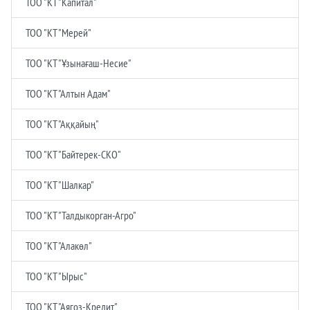
ТОО "КТ "Капитал"
ТОО "КТ "Мерей"
ТОО "КТ "Ұзынағаш-Несие"
ТОО "КТ "Алтын Адам"
ТОО "КТ "Аққайың"
ТОО "КТ "Байтерек-СКО"
ТОО "КТ "Шалкар"
ТОО "КТ "Талдыкорган-Агро"
ТОО "КТ "Алакөл"
ТОО "КТ "Ырыс"
ТОО "КТ "Аягоз-Кредит"