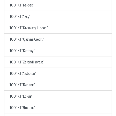
ТОО "КТ "Байзак"
ТОО "КТ "Аксу"
ТОО "КТ "Кызылту-Несие"
ТОО "КТ "Qazyna Credit"
ТОО "КТ "Кереку"
ТОО "КТ "Zerendi invest"
ТОО "КТ "Ажболат"
ТОО "КТ "Бирлик"
ТОО "КТ "Есиль"
ТОО "КТ "Достык"