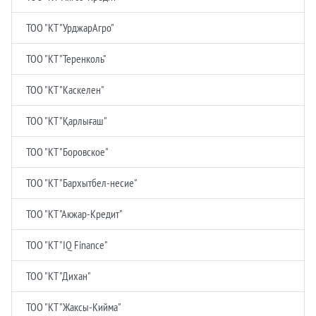
ТОО "КТ "УрджарАгро"
ТОО "КТ "Теренколь"
ТОО "КТ "Каскелен"
ТОО "КТ "Қарлығаш"
ТОО "КТ "Боровское"
ТОО "КТ "Бархытбел-несие"
ТОО "КТ "Акжар-Кредит"
ТОО "КТ "IQ Finance"
ТОО "КТ "Дихан"
ТОО "КТ "Жаксы-Кийма"