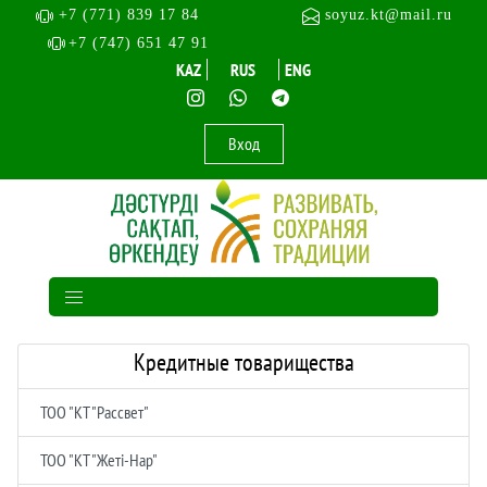
+7 (771) 839 17 84
soyuz.kt@mail.ru
+7 (747) 651 47 91
KAZ
RUS
ENG
Вход
Кредитные товарищества
ТОО "КТ "Рассвет"
ТОО "КТ "Жеті-Нар"