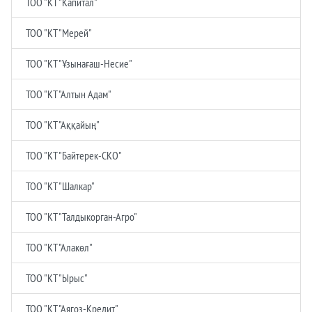
ТОО "КТ "Капитал"
ТОО "КТ "Мерей"
ТОО "КТ "Ұзынағаш-Несие"
ТОО "КТ "Алтын Адам"
ТОО "КТ "Аққайың"
ТОО "КТ "Байтерек-СКО"
ТОО "КТ "Шалкар"
ТОО "КТ "Талдыкорган-Агро"
ТОО "КТ "Алакөл"
ТОО "КТ "Ырыс"
ТОО "КТ "Аягоз-Кредит"