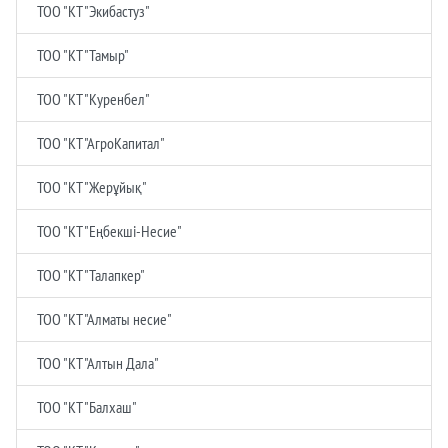
ТОО "КТ "Экибастуз"
ТОО "КТ "Тамыр"
ТОО "КТ "Куренбел"
ТОО "КТ "АгроКапитал"
ТОО "КТ "Жерұйық"
ТОО "КТ "Еңбекшi-Несие"
ТОО "КТ "Талапкер"
ТОО "КТ "Алматы несие"
ТОО "КТ "Алтын Дала"
ТОО "КТ "Балхаш"