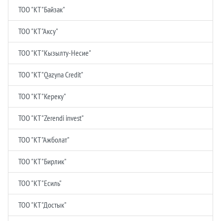
ТОО "КТ "Байзак"
ТОО "КТ "Аксу"
ТОО "КТ "Кызылту-Несие"
ТОО "КТ "Qazyna Credit"
ТОО "КТ "Кереку"
ТОО "КТ "Zerendi invest"
ТОО "КТ "Ажболат"
ТОО "КТ "Бирлик"
ТОО "КТ "Есиль"
ТОО "КТ "Достык"