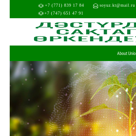
+7 (771) 839 17 84
soyuz.kt@mail.ru
+7 (747) 651 47 91
About Unio