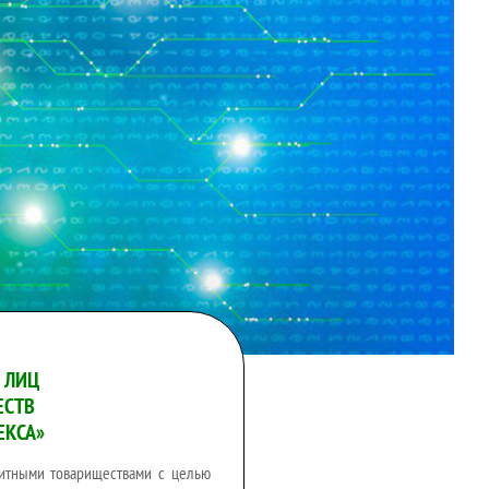
 ЛИЦ
ЕСТВ
ЕКСА»
дитными товариществами с целью