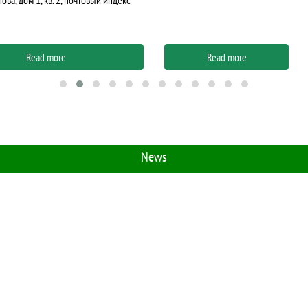
Қабанбай Батыр, д. 104
ad more
Read more
News