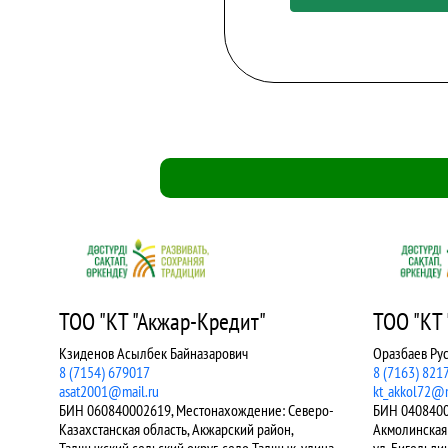
ТОО "КТ "Акколь"
8 (7183) 751
Оразбаев Рустам Амангельдинович
ktaksu@mail.
8 (7163) 821778
kt_akkol72@mail.ru
еро-
БИН 040840001445, Местонахождение:
Акмолинская область, Аккольский район, г.Акколь,