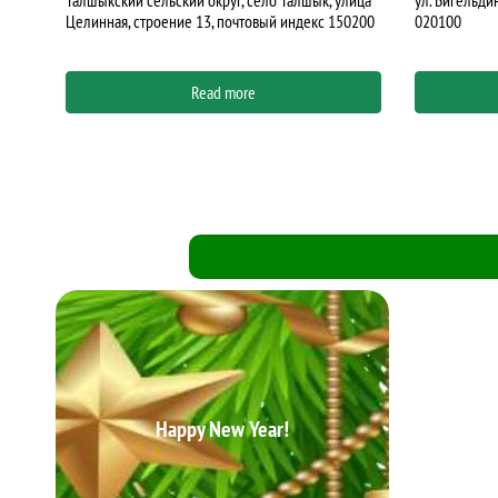
лица
ул. Бигельдинова, дом 1, кв. 2, почтовый индекс
0200
020100
Read more
Re
Happy New Year!