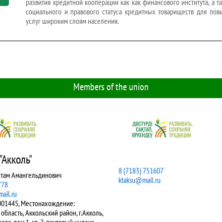
развития кредитной кооперации как как финансового института, а 
социального и правового статуса кредитных товариществ для по
услуг широким слоям населения.
Members of the union
ТОО "КТ "Алакөл"
607
Несипбеков Ардак Сайлауович
ru
8 (7283) 322917
buhgalter_kt@mail.ru
БИН 050740002971, Местонахожден
Жетысу, Алакольский район, г. Ушарал