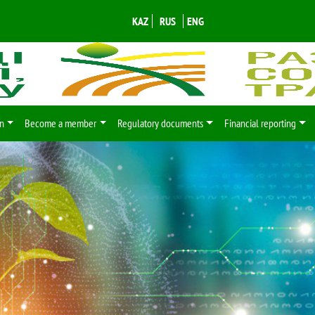
KAZ
RUS
ENG
n
Become a member
Regulatory documents
Financial reporting