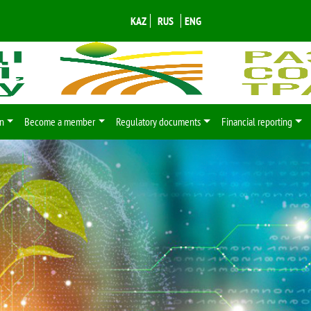
KAZ
RUS
ENG
n
Become a member
Regulatory documents
Financial reporting