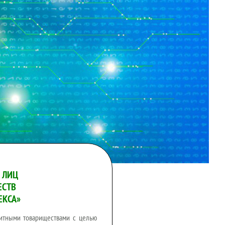
 ЛИЦ
ЕСТВ
ЕКСА»
дитными товариществами с целью