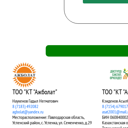
ТОО "КТ "Акжар-Кредит"
ТОО "КТ 
Кзиденов Асылбек Байназарович
Оразбаев Ру
8 (7154) 679017
8 (7163) 821
asat2001@mail.ru
kt_akkol72@m
БИН 060840002619, Местонахождение: Северо-
БИН 0408400
 д.29
Казахстанская область, Акжарский район,
Акмолинская 