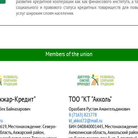
развития кредитной кооперации как как финансового института, а 
социального и правового статуса кредитных товариществ для по
услуг широким слоям населения.
Members of the union
"Акколь"
8 (7183) 751607
стам Амангельдинович
ktaksu@mail.ru
778
ail.ru
01445, Местонахождение:
область, Аккольский район, г.Акколь,