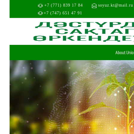
+7 (771) 839 17 84
soyuz.kt@mail.ru
+7 (747) 651 47 91
About Unio