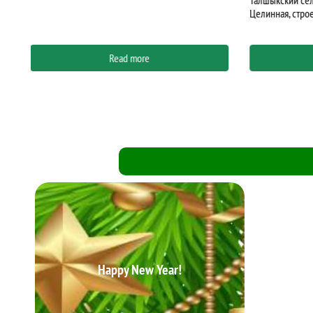
Талшыкский сельский округ, село Талшык, улица
ул. Бигельдин
Целинная, строение 13, почтовый индекс 150200
020100
Read more
Happy New Year!